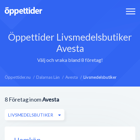
Öppettider Livsmedelsbutiker
Avesta
Välj och vraka bland 8 företag!
Öppettider.nu
Dalarnas Län
Avesta
Livsmedelsbutiker
8
Företag inom
Avesta
LIVSMEDELSBUTIKER
Hemköp