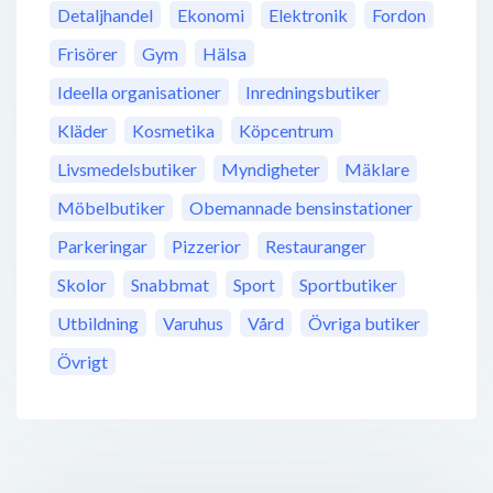
Detaljhandel
Ekonomi
Elektronik
Fordon
Frisörer
Gym
Hälsa
Ideella organisationer
Inredningsbutiker
Kläder
Kosmetika
Köpcentrum
Livsmedelsbutiker
Myndigheter
Mäklare
Möbelbutiker
Obemannade bensinstationer
Parkeringar
Pizzerior
Restauranger
Skolor
Snabbmat
Sport
Sportbutiker
Utbildning
Varuhus
Vård
Övriga butiker
Övrigt