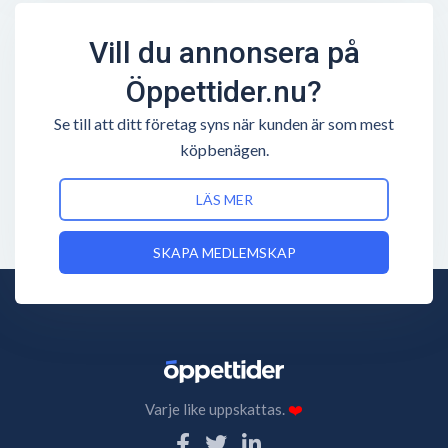
Vill du annonsera på
Öppettider.nu?
Se till att ditt företag syns när kunden är som mest
köpbenägen.
LÄS MER
SKAPA MEDLEMSKAP
Varje like uppskattas.
❤️