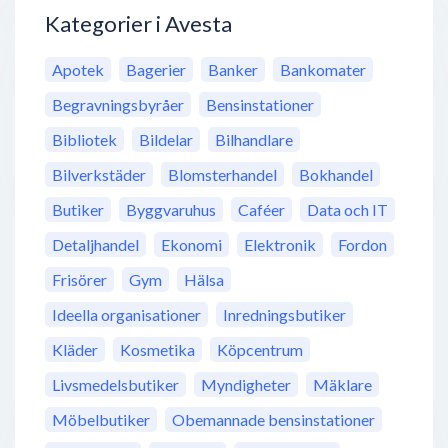
Kategorier i Avesta
Apotek
Bagerier
Banker
Bankomater
Begravningsbyråer
Bensinstationer
Bibliotek
Bildelar
Bilhandlare
Bilverkstäder
Blomsterhandel
Bokhandel
Butiker
Byggvaruhus
Caféer
Data och IT
Detaljhandel
Ekonomi
Elektronik
Fordon
Frisörer
Gym
Hälsa
Ideella organisationer
Inredningsbutiker
Kläder
Kosmetika
Köpcentrum
Livsmedelsbutiker
Myndigheter
Mäklare
Möbelbutiker
Obemannade bensinstationer