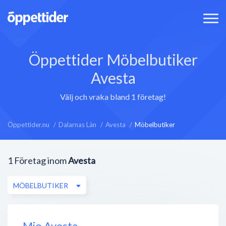
Öppettider Möbelbutiker
Avesta
Välj och vraka bland 1 företag!
Öppettider.nu
Dalarnas Län
Avesta
Möbelbutiker
1
Företag inom
Avesta
MÖBELBUTIKER
Mio Avesta