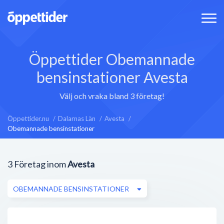
Öppettider Obemannade
bensinstationer Avesta
Välj och vraka bland 3 företag!
Öppettider.nu
Dalarnas Län
Avesta
Obemannade bensinstationer
3
Företag inom
Avesta
OBEMANNADE BENSINSTATIONER