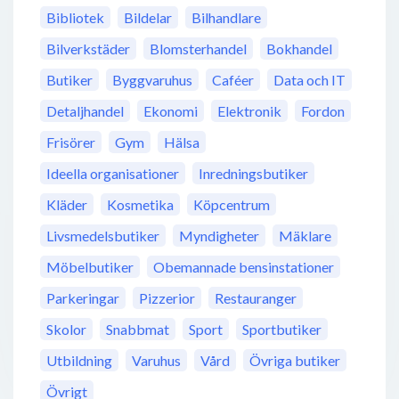
Bibliotek
Bildelar
Bilhandlare
Bilverkstäder
Blomsterhandel
Bokhandel
Butiker
Byggvaruhus
Caféer
Data och IT
Detaljhandel
Ekonomi
Elektronik
Fordon
Frisörer
Gym
Hälsa
Ideella organisationer
Inredningsbutiker
Kläder
Kosmetika
Köpcentrum
Livsmedelsbutiker
Myndigheter
Mäklare
Möbelbutiker
Obemannade bensinstationer
Parkeringar
Pizzerior
Restauranger
Skolor
Snabbmat
Sport
Sportbutiker
Utbildning
Varuhus
Vård
Övriga butiker
Övrigt