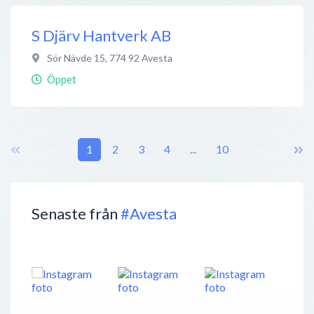
S Djärv Hantverk AB
Sör Nävde 15
,
774 92
Avesta
Öppet
1
2
3
4
...
10
Senaste från
#Avesta