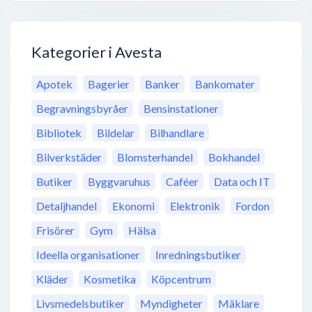
Kategorier i Avesta
Apotek
Bagerier
Banker
Bankomater
Begravningsbyråer
Bensinstationer
Bibliotek
Bildelar
Bilhandlare
Bilverkstäder
Blomsterhandel
Bokhandel
Butiker
Byggvaruhus
Caféer
Data och IT
Detaljhandel
Ekonomi
Elektronik
Fordon
Frisörer
Gym
Hälsa
Ideella organisationer
Inredningsbutiker
Kläder
Kosmetika
Köpcentrum
Livsmedelsbutiker
Myndigheter
Mäklare