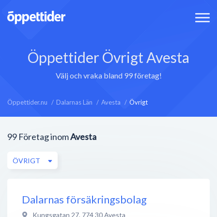
Öppettider Övrigt Avesta
Välj och vraka bland 99 företag!
Öppettider.nu
Dalarnas Län
Avesta
Övrigt
99
Företag inom
Avesta
ÖVRIGT
Dalarnas försäkringsbolag
Kungsgatan 27
,
774 30
Avesta