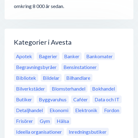
omkring 8 000 år sedan.
Kategorier i Avesta
Apotek
Bagerier
Banker
Bankomater
Begravningsbyråer
Bensinstationer
Bibliotek
Bildelar
Bilhandlare
Bilverkstäder
Blomsterhandel
Bokhandel
Butiker
Byggvaruhus
Caféer
Data och IT
Detaljhandel
Ekonomi
Elektronik
Fordon
Frisörer
Gym
Hälsa
Ideella organisationer
Inredningsbutiker