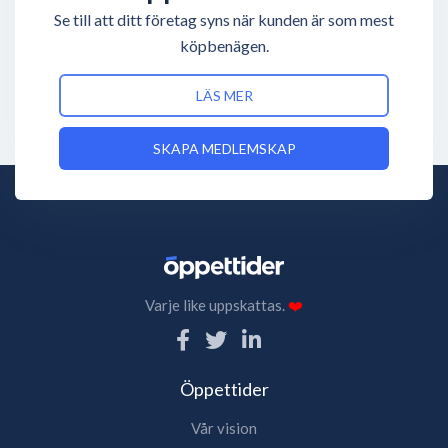
Se till att ditt företag syns när kunden är som mest
köpbenägen.
LÄS MER
SKAPA MEDLEMSKAP
Varje like uppskattas.
❤️
Öppettider
Vår vision