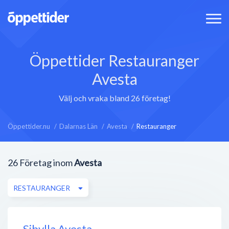
Öppettider Restauranger
Avesta
Välj och vraka bland 26 företag!
Öppettider.nu
Dalarnas Län
Avesta
Restauranger
26
Företag inom
Avesta
RESTAURANGER
Sibylla Avesta