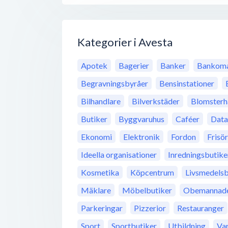
Kategorier i Avesta
Apotek
Bagerier
Banker
Bankoma
Begravningsbyråer
Bensinstationer
Bilhandlare
Bilverkstäder
Blomsterh
Butiker
Byggvaruhus
Caféer
Data
Ekonomi
Elektronik
Fordon
Frisö
Ideella organisationer
Inredningsbutike
Kosmetika
Köpcentrum
Livsmedelsb
Mäklare
Möbelbutiker
Obemannade 
Parkeringar
Pizzerior
Restauranger
Sport
Sportbutiker
Utbildning
Va