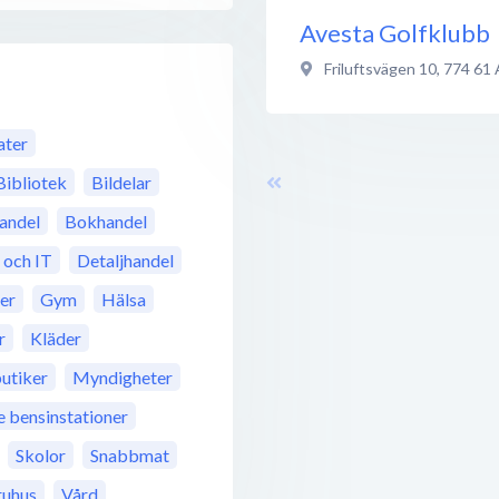
Avesta Golfklubb
Friluftsvägen 10
,
774 61
ter
Bibliotek
Bildelar
andel
Bokhandel
 och IT
Detaljhandel
rer
Gym
Hälsa
r
Kläder
utiker
Myndigheter
bensinstationer
Skolor
Snabbmat
ruhus
Vård