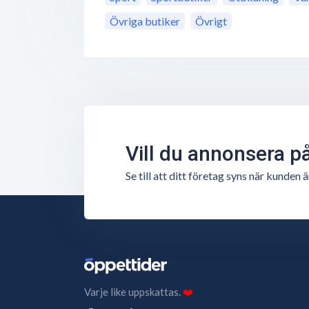
Övriga butiker
Övrigt
Vill du annonsera p
Se till att ditt företag syns när kunde
Varje like uppskattas.
❤️