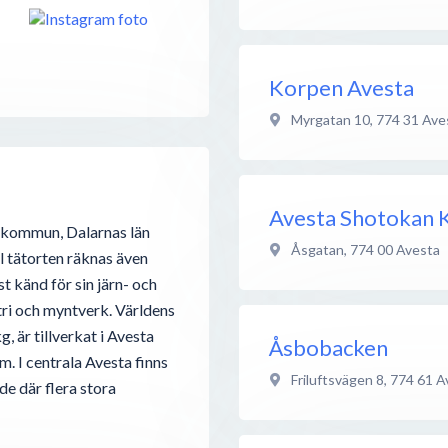
Korpen Avesta
Myrgatan 10
,
774 31
Ave
Avesta Shotokan 
a kommun, Dalarnas län
Åsgatan
,
774 00
Avesta
l tätorten räknas även
 känd för sin järn- och
tri och myntverk. Världens
, är tillverkat i Avesta
Åsbobacken
. I centrala Avesta finns
Friluftsvägen 8
,
774 61
A
de där flera stora