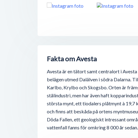
Fakta om Avesta
Avesta är en tätort samt centralort i Avest
belägen utmed Dalälven i södra Dalarna. Til
Karlbo, Krylbo och Skogsbo. Orten är främst
stålindustri, men har även haft kopparindus
största mynt, ett tiodalers plåtmynt à 19,7 kg
och finns att beskåda på ortens myntmuseum
Döda Fallen, ett geologiskt intressant områ
vattenfall fanns för omkring 8 000 år sedan.