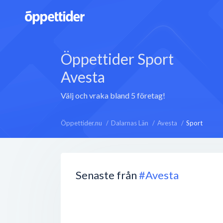
Öppettider Sport
Avesta
Välj och vraka bland 5 företag!
Öppettider.nu
Dalarnas Län
Avesta
Sport
Senaste från
#Avesta