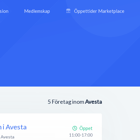
ision
Medlemskap
Öppettider Marketplace
5
Företag inom
Avesta
 i Avesta
Öppet
11:00-17:00
Avesta