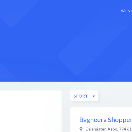
Vår v
SPORT
Bagheera Shoppen
Dalahästen Åsbo
,
774 61