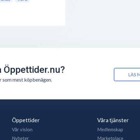
å Öppettider.nu?
LÄS 
n är som mest köpbenägen.
Öppettider
Våra tjänster
Vår vision
Medlemskap
Nyheter
Marketplace