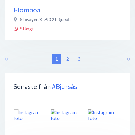
Blomboa
Skovägen 8
,
790 21
Bjursås
Stängt
1
2
3
Senaste från
#Bjursås