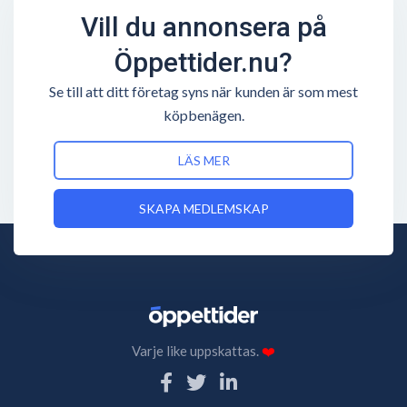
Vill du annonsera på
Öppettider.nu?
Se till att ditt företag syns när kunden är som mest
köpbenägen.
LÄS MER
SKAPA MEDLEMSKAP
Varje like uppskattas.
❤️