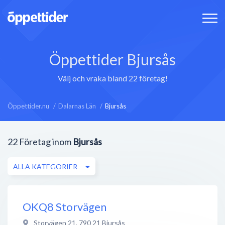
Öppettider Bjursås
Välj och vraka bland 22 företag!
Öppettider.nu
Dalarnas Län
Bjursås
22
Företag inom
Bjursås
ALLA KATEGORIER
OKQ8 Storvägen
Storvägen 21
,
790 21
Bjursås