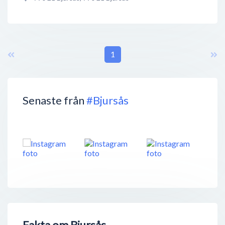
1
Senaste från
#Bjursås
Fakta om Bjursås