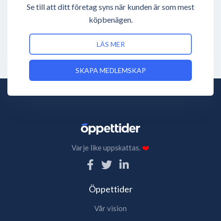
Se till att ditt företag syns när kunden är som mest
köpbenägen.
LÄS MER
SKAPA MEDLEMSKAP
Varje like uppskattas.
❤️
Öppettider
Vår vision