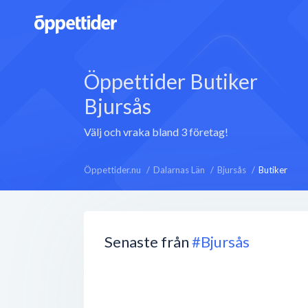
Öppettider Butiker
Bjursås
Välj och vraka bland 3 företag!
Öppettider.nu
Dalarnas Län
Bjursås
Butiker
Senaste från
#Bjursås