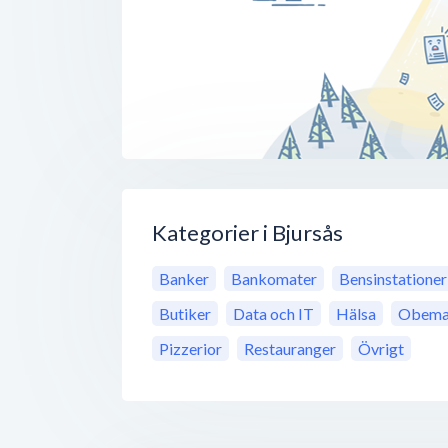
Kategorier i Bjursås
Banker
Bankomater
Bensinstationer
Butiker
Data och IT
Hälsa
Obeman
Pizzerior
Restauranger
Övrigt