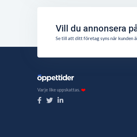
Vill du annonsera p
Se till att ditt företag syns när kunde
Varje like uppskattas.
❤️