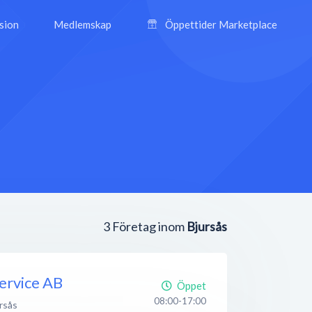
ision
Medlemskap
Öppettider Marketplace
3
Företag inom
Bjursås
ervice AB
Öppet
08:00-17:00
rsås