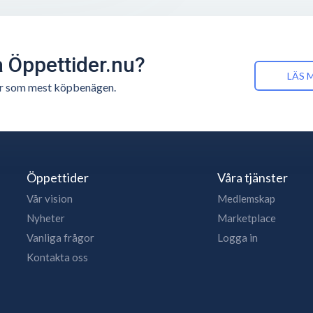
å Öppettider.nu?
LÄS 
n är som mest köpbenägen.
Öppettider
Våra tjänster
Vår vision
Medlemskap
Nyheter
Marketplace
Vanliga frågor
Logga in
Kontakta oss