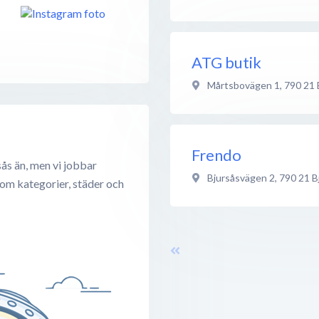
ATG butik
Mårtsbovägen 1
,
790 21
Frendo
ås än, men vi jobbar
Bjursåsvägen 2
,
790 21
B
 om kategorier, städer och