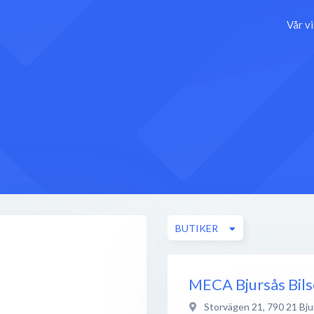
Vår v
BUTIKER
MECA Bjursås Bils
Storvägen 21
,
790 21
Bju