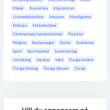
Kläder
Kosmetika
Köpcentrum
Livsmedelsbutiker
Museum
Myndigheter
Mäklare
Möbelbutiker
Obemannade bensinstationer
Pizzerior
Religion
Restauranger
Skolor
Snabbmat
Sport
Sportbutiker
Systembolag
Utbildning
Varuhus
Vård
Övriga butiker
Övriga företag
Övriga tjänster
Övrigt