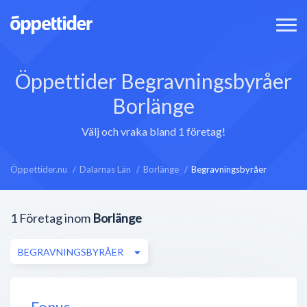
Öppettider Begravningsbyråer
Borlänge
Välj och vraka bland 1 företag!
Öppettider.nu
Dalarnas Län
Borlänge
Begravningsbyråer
1
Företag inom
Borlänge
BEGRAVNINGSBYRÅER
Fonus