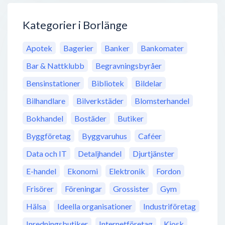
Kategorier i Borlänge
Apotek
Bagerier
Banker
Bankomater
Bar & Nattklubb
Begravningsbyråer
Bensinstationer
Bibliotek
Bildelar
Bilhandlare
Bilverkstäder
Blomsterhandel
Bokhandel
Bostäder
Butiker
Byggföretag
Byggvaruhus
Caféer
Data och IT
Detaljhandel
Djurtjänster
E-handel
Ekonomi
Elektronik
Fordon
Frisörer
Föreningar
Grossister
Gym
Hälsa
Ideella organisationer
Industriföretag
Inredningsbutiker
Internetföretag
Kiosk