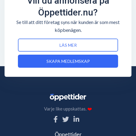
Vill du annonsera på
Öppettider.nu?
Se till att ditt företag syns när kunden är som mest
köpbenägen.
LÄS MER
SKAPA MEDLEMSKAP
Varje like uppskattas.
❤️
Öppettider