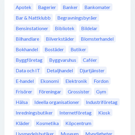
Apotek
Bagerier
Banker
Bankomater
Bar & Nattklubb
Begravningsbyråer
Bensinstationer
Bibliotek
Bildelar
Bilhandlare
Bilverkstäder
Blomsterhandel
Bokhandel
Bostäder
Butiker
Byggföretag
Byggvaruhus
Caféer
Data och IT
Detaljhandel
Djurtjänster
E-handel
Ekonomi
Elektronik
Fordon
Frisörer
Föreningar
Grossister
Gym
Hälsa
Ideella organisationer
Industriföretag
Inredningsbutiker
Internetföretag
Kiosk
Kläder
Kosmetika
Köpcentrum
Livsmedelsbutiker
Museum
Myndigheter