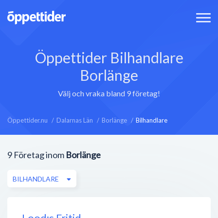
Öppettider Bilhandlare
Borlänge
Välj och vraka bland 9 företag!
Öppettider.nu
Dalarnas Län
Borlänge
Bilhandlare
9
Företag inom
Borlänge
BILHANDLARE
Lood:s Fritid