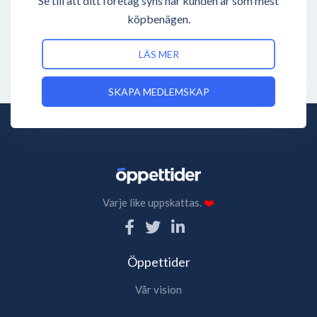
Se till att ditt företag syns när kunden är som mest
köpbenägen.
LÄS MER
SKAPA MEDLEMSKAP
Varje like uppskattas.
❤️
Öppettider
Vår vision