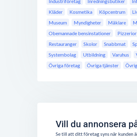
Industriföretag
Inredningsbutiker
In
Kläder
Kosmetika
Köpcentrum
Li
Museum
Myndigheter
Mäklare
M
Obemannade bensinstationer
Pizzerior
Restauranger
Skolor
Snabbmat
S
Systembolag
Utbildning
Varuhus
Övriga företag
Övriga tjänster
Övri
Vill du annonsera p
Se till att ditt företag syns när kunde