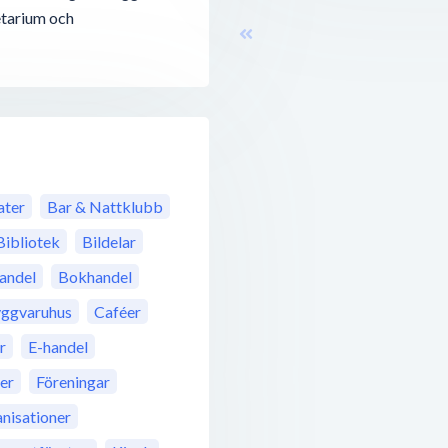
etarium och
ter
Bar & Nattklubb
Bibliotek
Bildelar
andel
Bokhandel
ggvaruhus
Caféer
r
E-handel
rer
Föreningar
anisationer