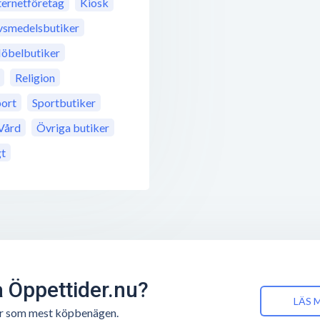
ternetföretag
Kiosk
vsmedelsbutiker
öbelbutiker
Religion
port
Sportbutiker
Vård
Övriga butiker
gt
å Öppettider.nu?
LÄS 
n är som mest köpbenägen.