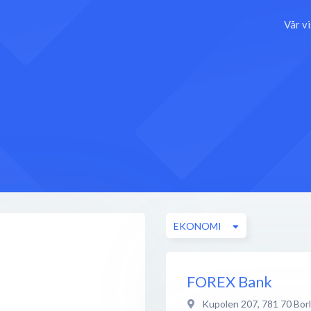
Vår v
EKONOMI
FOREX Bank
Kupolen 207
,
781 70
Bor