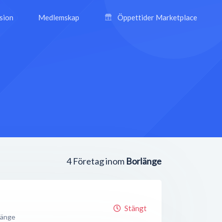
ision
Medlemskap
Öppettider Marketplace
4
Företag inom
Borlänge
Stängt
länge