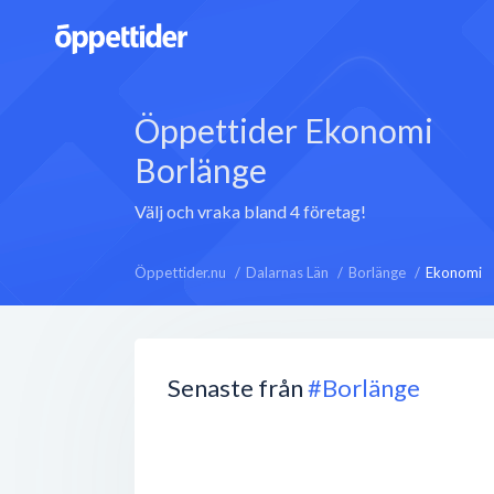
Öppettider Ekonomi
Borlänge
Välj och vraka bland 4 företag!
Öppettider.nu
Dalarnas Län
Borlänge
Ekonomi
Senaste från
#Borlänge