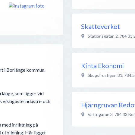
Skatteverket
Stationsgatan 2
,
784 33
Kinta Ekonomi
ort i Borlänge kommun,
Skogsfrustigen 31
,
784 5
rlänge, som ligger vid
s viktigaste industri- och
Hjärngruvan Redo
Vattugatan 3
,
784 33
Bor
a med inriktning på
 utbildning. Här ligger