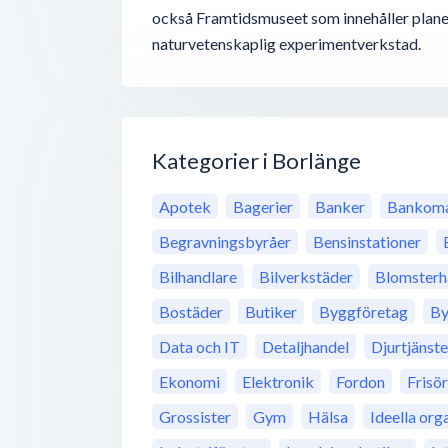
också Framtidsmuseet som innehåller plan
naturvetenskaplig experimentverkstad.
Kategorier i Borlänge
Apotek
Bagerier
Banker
Bankoma
Begravningsbyråer
Bensinstationer
Bilhandlare
Bilverkstäder
Blomsterh
Bostäder
Butiker
Byggföretag
By
Data och IT
Detaljhandel
Djurtjänste
Ekonomi
Elektronik
Fordon
Frisö
Grossister
Gym
Hälsa
Ideella org