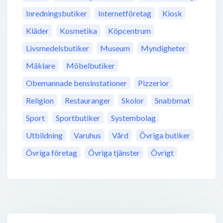
Inredningsbutiker
Internetföretag
Kiosk
Kläder
Kosmetika
Köpcentrum
Livsmedelsbutiker
Museum
Myndigheter
Mäklare
Möbelbutiker
Obemannade bensinstationer
Pizzerior
Religion
Restauranger
Skolor
Snabbmat
Sport
Sportbutiker
Systembolag
Utbildning
Varuhus
Vård
Övriga butiker
Övriga företag
Övriga tjänster
Övrigt