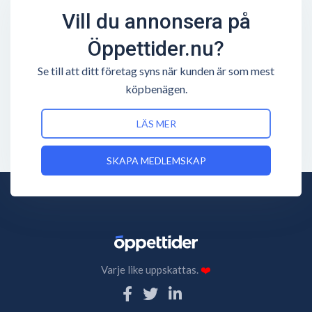
Vill du annonsera på
Öppettider.nu?
Se till att ditt företag syns när kunden är som mest
köpbenägen.
LÄS MER
SKAPA MEDLEMSKAP
Varje like uppskattas.
❤️