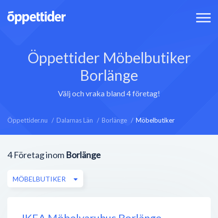
Öppettider Möbelbutiker
Borlänge
Välj och vraka bland 4 företag!
Öppettider.nu
Dalarnas Län
Borlänge
Möbelbutiker
4
Företag inom
Borlänge
MÖBELBUTIKER
IKEA Möbelvaruhus Borlänge