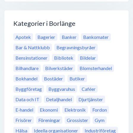
Kategorier i Borlänge
Apotek
Bagerier
Banker
Bankomater
Bar & Nattklubb
Begravningsbyråer
Bensinstationer
Bibliotek
Bildelar
Bilhandlare
Bilverkstäder
Blomsterhandel
Bokhandel
Bostäder
Butiker
Byggföretag
Byggvaruhus
Caféer
Data och IT
Detaljhandel
Djurtjänster
E-handel
Ekonomi
Elektronik
Fordon
Frisörer
Föreningar
Grossister
Gym
Hälsa
Ideella organisationer
Industriföretag