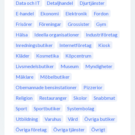
Data och IT
Detaljhandel
Djurtjänster
E-handel
Ekonomi
Elektronik
Fordon
Frisörer
Föreningar
Grossister
Gym
Hälsa
Ideella organisationer
Industriföretag
Inredningsbutiker
Internetföretag
Kiosk
Kläder
Kosmetika
Köpcentrum
Livsmedelsbutiker
Museum
Myndigheter
Mäklare
Möbelbutiker
Obemannade bensinstationer
Pizzerior
Religion
Restauranger
Skolor
Snabbmat
Sport
Sportbutiker
Systembolag
Utbildning
Varuhus
Vård
Övriga butiker
Övriga företag
Övriga tjänster
Övrigt