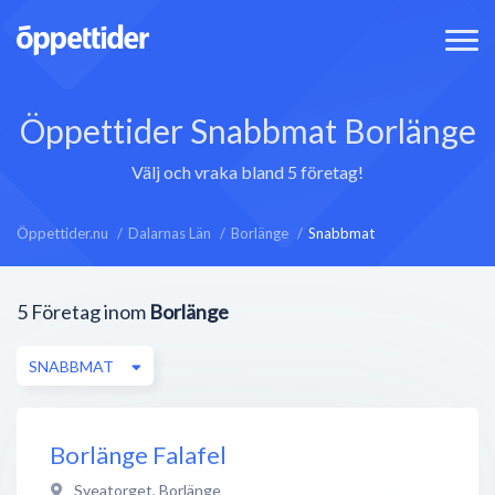
Öppettider Snabbmat Borlänge
Välj och vraka bland 5 företag!
Öppettider.nu
Dalarnas Län
Borlänge
Snabbmat
5
Företag inom
Borlänge
SNABBMAT
Borlänge Falafel
Sveatorget
,
Borlänge