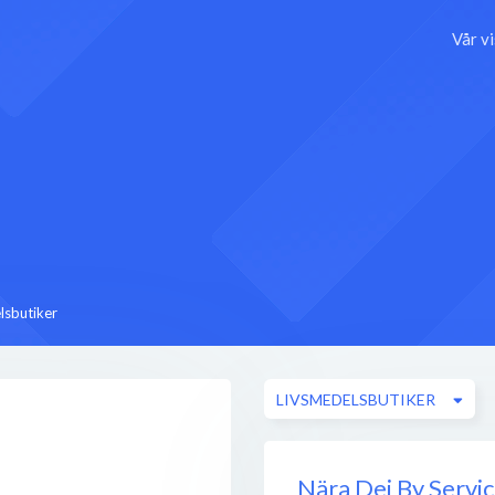
Vår v
lsbutiker
LIVSMEDELSBUTIKER
Nära Dej By Servi