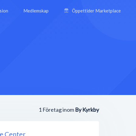
ision
Medlemskap
Öppettider Marketplace
1
Företag inom
By Kyrkby
ce Center