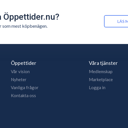
å Öppettider.nu?
LÄS 
n är som mest köpbenägen.
Öppettider
Våra tjänster
Vår vision
Medlemskap
Nyheter
Marketplace
Vanliga frågor
Logga in
Kontakta oss