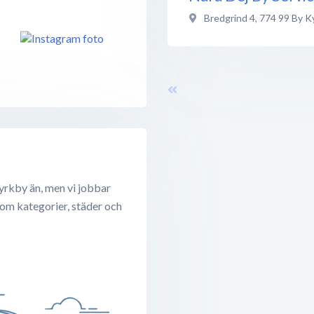
Bredgrind 4
,
774 99
By K
yrkby än, men vi jobbar
 om kategorier, städer och