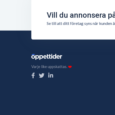
Vill du annonsera p
Se till att ditt företag syns när kunde
Varje like uppskattas.
❤️