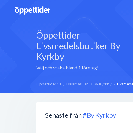
Öppettider
Livsmedelsbutiker By
Kyrkby
Välj och vraka bland 1 företag!
Öppettider.nu
Dalarnas Län
By Kyrkby
Livsmede
Senaste från
#By Kyrkby