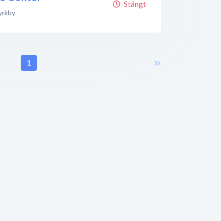
Stängt
yrkby
1