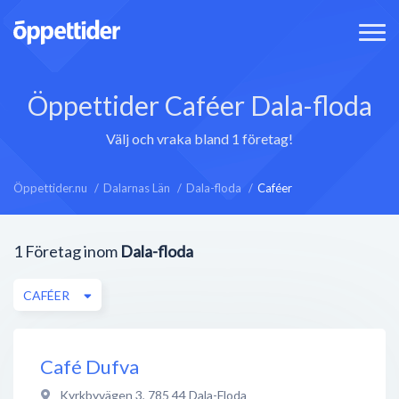
Öppettider Caféer Dala-floda
Välj och vraka bland 1 företag!
Öppettider.nu
Dalarnas Län
Dala-floda
Caféer
1
Företag inom
Dala-floda
CAFÉER
Café Dufva
Kyrkbyvägen 3
,
785 44
Dala-Floda