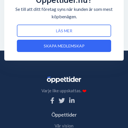
Se till att ditt företag syns när kunden är som mest
köpbenägen.
LÄS MER
SKAPA MEDLEMSKAP
Varje like uppskattas.
❤️
Öppettider
Vår vision