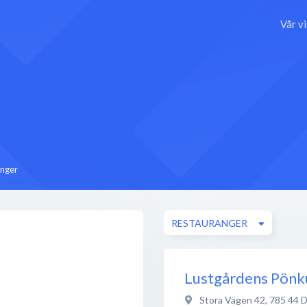
Vår v
nger
RESTAURANGER
Lustgårdens Pönk
Stora Vägen 42
,
785 44
D