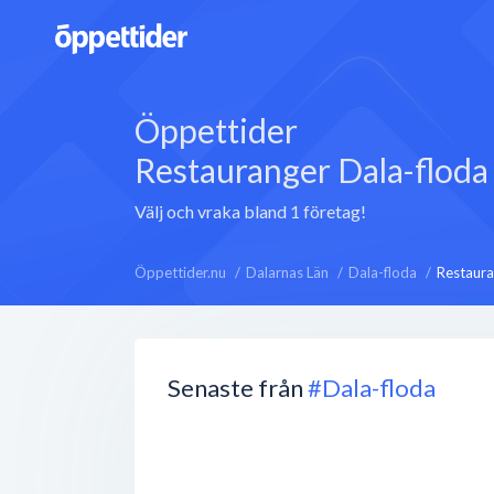
Öppettider
Restauranger Dala-floda
Välj och vraka bland 1 företag!
Öppettider.nu
Dalarnas Län
Dala-floda
Restaura
Senaste från
#Dala-floda