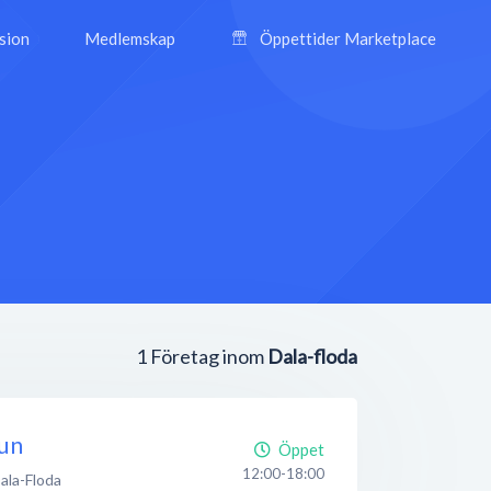
ision
Medlemskap
Öppettider Marketplace
1
Företag inom
Dala-floda
un
Öppet
12:00-18:00
ala-Floda