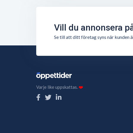
Vill du annonsera p
Se till att ditt företag syns när kunde
Varje like uppskattas.
❤️