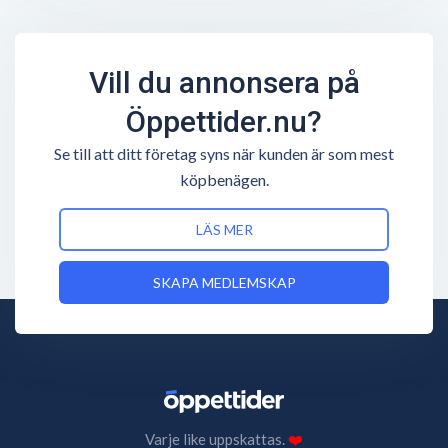
Vill du annonsera på
Öppettider.nu?
Se till att ditt företag syns när kunden är som mest
köpbenägen.
LÄS MER
SKAPA MEDLEMSKAP
Varje like uppskattas.
❤️