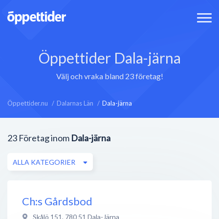
Öppettider Dala-järna
Välj och vraka bland 23 företag!
Öppettider.nu
Dalarnas Län
Dala-järna
23
Företag inom
Dala-järna
ALLA KATEGORIER
Ch:s Gårdsbod
Skålö 151
,
780 51
Dala-Järna