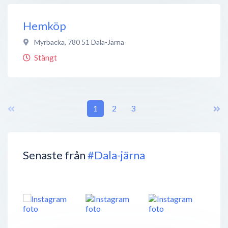
Hemköp
Myrbacka
,
780 51
Dala-Järna
Stängt
1
2
3
Senaste från
#Dala-järna