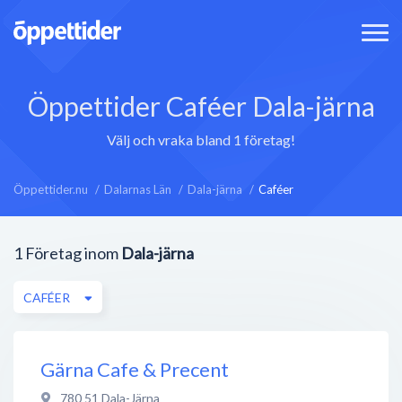
Öppettider Caféer Dala-järna
Välj och vraka bland 1 företag!
Öppettider.nu
Dalarnas Län
Dala-järna
Caféer
1
Företag inom
Dala-järna
CAFÉER
Gärna Cafe & Precent
780 51
Dala-Järna