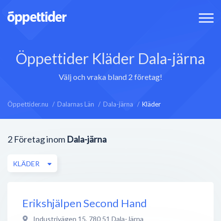
Öppettider Kläder Dala-järna
Välj och vraka bland 2 företag!
Öppettider.nu
Dalarnas Län
Dala-järna
Kläder
2
Företag inom
Dala-järna
KLÄDER
Erikshjälpen Second Hand
Industrivägen 15
,
780 51
Dala-Järna