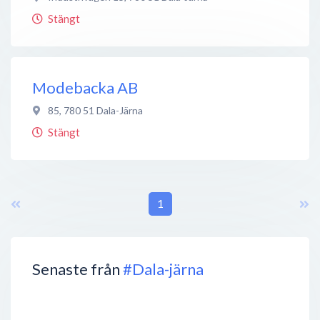
Stängt
Modebacka AB
85
,
780 51
Dala-Järna
Stängt
1
Senaste från
#Dala-järna