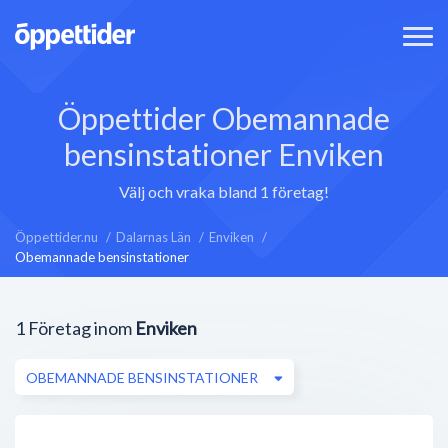
Öppettider Obemannade
bensinstationer Enviken
Välj och vraka bland 1 företag!
Öppettider.nu
Dalarnas Län
Enviken
Obemannade bensinstationer
1
Företag inom
Enviken
OBEMANNADE BENSINSTATIONER