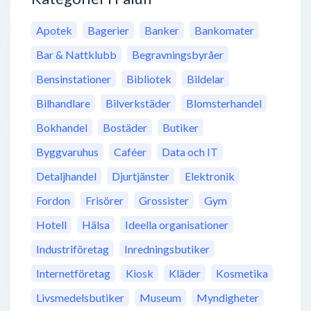
Apotek
Bagerier
Banker
Bankomater
Bar & Nattklubb
Begravningsbyråer
Bensinstationer
Bibliotek
Bildelar
Bilhandlare
Bilverkstäder
Blomsterhandel
Bokhandel
Bostäder
Butiker
Byggvaruhus
Caféer
Data och IT
Detaljhandel
Djurtjänster
Elektronik
Fordon
Frisörer
Grossister
Gym
Hotell
Hälsa
Ideella organisationer
Industriföretag
Inredningsbutiker
Internetföretag
Kiosk
Kläder
Kosmetika
Livsmedelsbutiker
Museum
Myndigheter