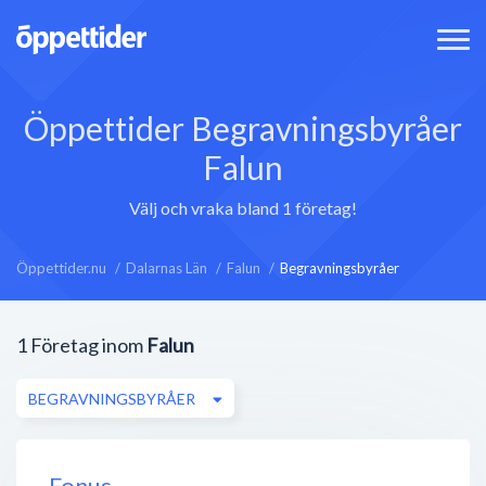
Öppettider Begravningsbyråer
Falun
Välj och vraka bland 1 företag!
Öppettider.nu
Dalarnas Län
Falun
Begravningsbyråer
1
Företag inom
Falun
BEGRAVNINGSBYRÅER
Fonus