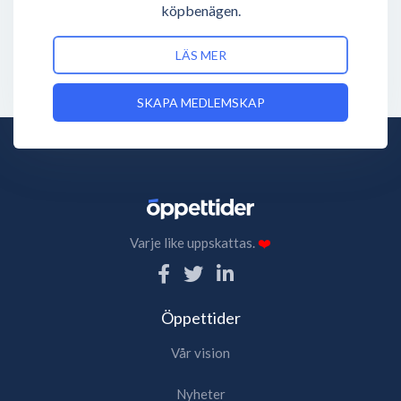
köpbenägen.
LÄS MER
SKAPA MEDLEMSKAP
Varje like uppskattas.
❤️
Öppettider
Vår vision
Nyheter