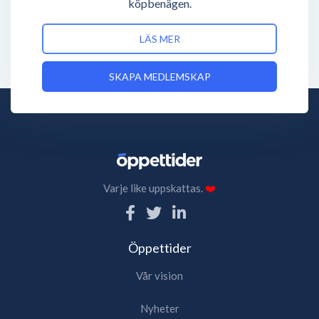
köpbenägen.
LÄS MER
SKAPA MEDLEMSKAP
Varje like uppskattas.
❤️
Öppettider
Vår vision
Nyheter