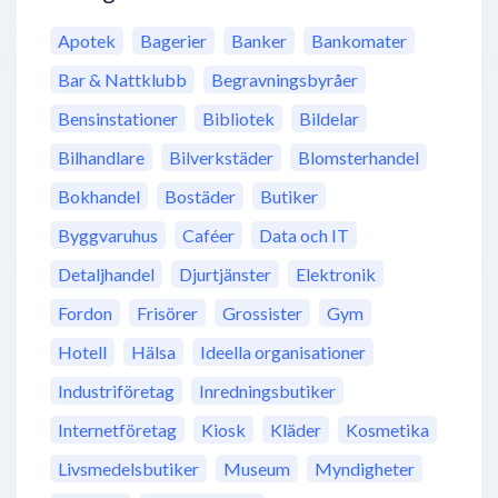
Apotek
Bagerier
Banker
Bankomater
Bar & Nattklubb
Begravningsbyråer
Bensinstationer
Bibliotek
Bildelar
Bilhandlare
Bilverkstäder
Blomsterhandel
Bokhandel
Bostäder
Butiker
Byggvaruhus
Caféer
Data och IT
Detaljhandel
Djurtjänster
Elektronik
Fordon
Frisörer
Grossister
Gym
Hotell
Hälsa
Ideella organisationer
Industriföretag
Inredningsbutiker
Internetföretag
Kiosk
Kläder
Kosmetika
Livsmedelsbutiker
Museum
Myndigheter