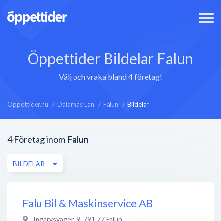
Öppettider Bildelar Falun
Välj och vraka bland 4 företag!
Öppettider.nu
Dalarnas Län
Falun
Bildelar
4
Företag inom
Falun
BILDELAR
Falu Bil & Maskinservice AB
Ingarvsvägen 9
,
791 77
Falun