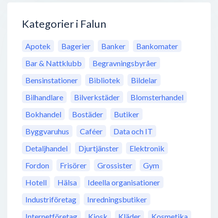
Kategorier i Falun
Apotek
Bagerier
Banker
Bankomater
Bar & Nattklubb
Begravningsbyråer
Bensinstationer
Bibliotek
Bildelar
Bilhandlare
Bilverkstäder
Blomsterhandel
Bokhandel
Bostäder
Butiker
Byggvaruhus
Caféer
Data och IT
Detaljhandel
Djurtjänster
Elektronik
Fordon
Frisörer
Grossister
Gym
Hotell
Hälsa
Ideella organisationer
Industriföretag
Inredningsbutiker
Internetföretag
Kiosk
Kläder
Kosmetika