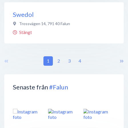
Swedol
Trossvägen 14
,
791 40
Falun
Stängt
1
2
3
4
Senaste från
#Falun