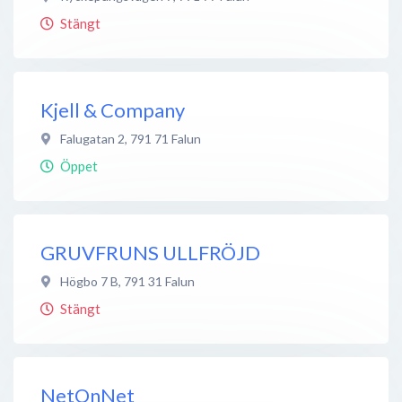
Stängt
Kjell & Company
Falugatan 2
,
791 71
Falun
Öppet
GRUVFRUNS ULLFRÖJD
Högbo 7 B
,
791 31
Falun
Stängt
NetOnNet