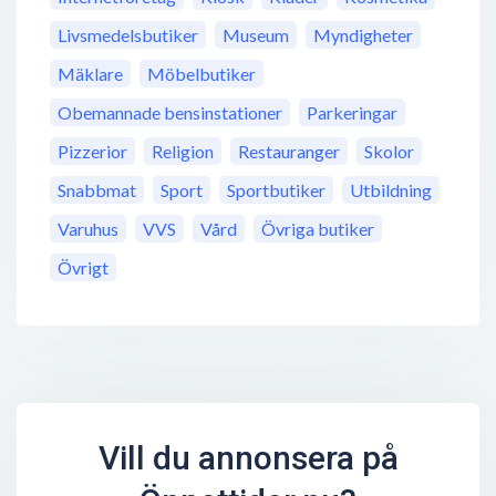
Livsmedelsbutiker
Museum
Myndigheter
Mäklare
Möbelbutiker
Obemannade bensinstationer
Parkeringar
Pizzerior
Religion
Restauranger
Skolor
Snabbmat
Sport
Sportbutiker
Utbildning
Varuhus
VVS
Vård
Övriga butiker
Övrigt
Vill du annonsera på