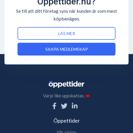
Öppettider.nu?
Se till att ditt företag syns när kunden är som mest
köpbenägen.
LÄS MER
SKAPA MEDLEMSKAP
Varje like uppskattas.
❤️
Öppettider
Vår vision