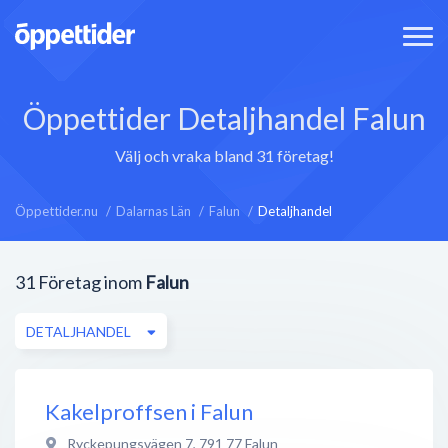
Öppettider Detaljhandel Falun
Välj och vraka bland 31 företag!
Öppettider.nu
Dalarnas Län
Falun
Detaljhandel
31
Företag inom
Falun
DETALJHANDEL
Kakelproffsen i Falun
Ryckepungsvägen 7
,
791 77
Falun