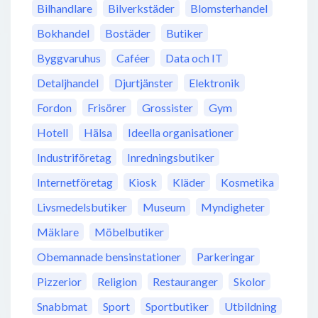
Bilhandlare
Bilverkstäder
Blomsterhandel
Bokhandel
Bostäder
Butiker
Byggvaruhus
Caféer
Data och IT
Detaljhandel
Djurtjänster
Elektronik
Fordon
Frisörer
Grossister
Gym
Hotell
Hälsa
Ideella organisationer
Industriföretag
Inredningsbutiker
Internetföretag
Kiosk
Kläder
Kosmetika
Livsmedelsbutiker
Museum
Myndigheter
Mäklare
Möbelbutiker
Obemannade bensinstationer
Parkeringar
Pizzerior
Religion
Restauranger
Skolor
Snabbmat
Sport
Sportbutiker
Utbildning