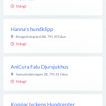
Stängt
Hanna's hundklipp
Berggskolegränd 8B
,
791 30
Falun
Stängt
AniCura Falu Djursjukhus
Samuelsdalsvägen 2B
,
791 61
Falun
Stängt
KopparJyckens Hundcenter