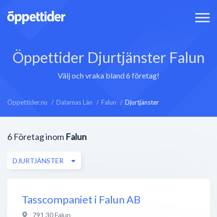
Öppettider Djurtjänster Falun
Välj och vraka bland 6 företag!
Öppettider.nu
Dalarnas Län
Falun
Djurtjänster
6
Företag inom
Falun
DJURTJÄNSTER
Tasscompaniet i Falun AB
791 30
Falun