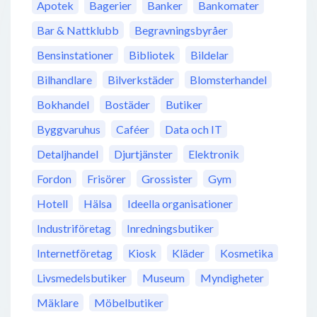
Apotek
Bagerier
Banker
Bankomater
Bar & Nattklubb
Begravningsbyråer
Bensinstationer
Bibliotek
Bildelar
Bilhandlare
Bilverkstäder
Blomsterhandel
Bokhandel
Bostäder
Butiker
Byggvaruhus
Caféer
Data och IT
Detaljhandel
Djurtjänster
Elektronik
Fordon
Frisörer
Grossister
Gym
Hotell
Hälsa
Ideella organisationer
Industriföretag
Inredningsbutiker
Internetföretag
Kiosk
Kläder
Kosmetika
Livsmedelsbutiker
Museum
Myndigheter
Mäklare
Möbelbutiker