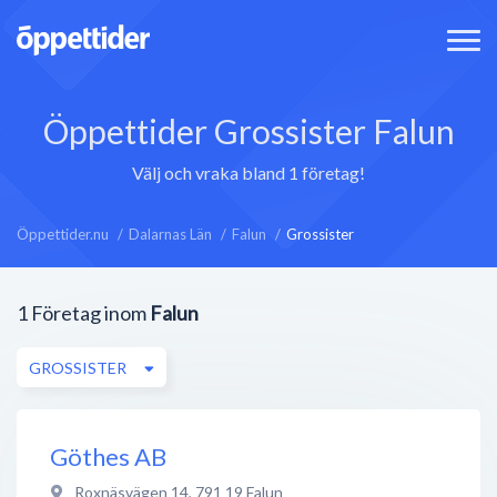
Öppettider Grossister Falun
Välj och vraka bland 1 företag!
Öppettider.nu
Dalarnas Län
Falun
Grossister
1
Företag inom
Falun
GROSSISTER
Göthes AB
Roxnäsvägen 14
,
791 19
Falun