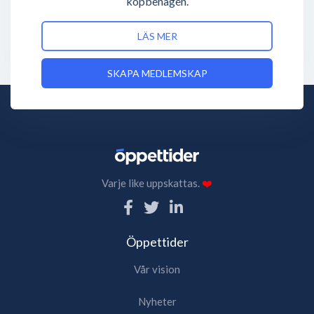
köpbenägen.
LÄS MER
SKAPA MEDLEMSKAP
Varje like uppskattas.
❤️
Öppettider
Vår vision
Nyheter