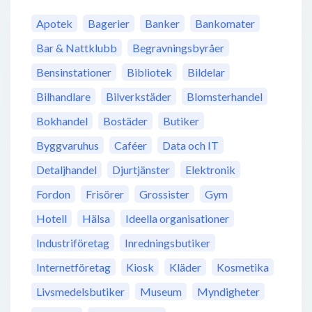
Apotek
Bagerier
Banker
Bankomater
Bar & Nattklubb
Begravningsbyråer
Bensinstationer
Bibliotek
Bildelar
Bilhandlare
Bilverkstäder
Blomsterhandel
Bokhandel
Bostäder
Butiker
Byggvaruhus
Caféer
Data och IT
Detaljhandel
Djurtjänster
Elektronik
Fordon
Frisörer
Grossister
Gym
Hotell
Hälsa
Ideella organisationer
Industriföretag
Inredningsbutiker
Internetföretag
Kiosk
Kläder
Kosmetika
Livsmedelsbutiker
Museum
Myndigheter