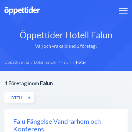
Öppettider Hotell Falun
Välj och vraka bland 1 företag!
Öppettider.nu
Dalarnas Län
Falun
Hotell
1
Företag inom
Falun
HOTELL
Falu Fängelse Vandrarhem och
Konferens