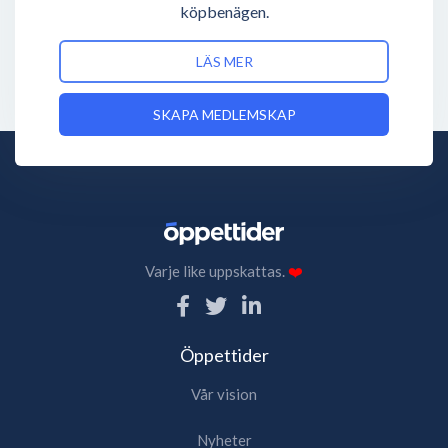
köpbenägen.
LÄS MER
SKAPA MEDLEMSKAP
Varje like uppskattas.
❤️
Öppettider
Vår vision
Nyheter