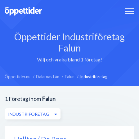
Öppettider Industriföretag
Falun
Välj och vraka bland 1 företag!
Öppettider.nu
Dalarnas Län
Falun
Industriföretag
1
Företag inom
Falun
INDUSTRIFÖRETAG
Halltec / De Boer