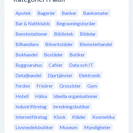
Apotek
Bagerier
Banker
Bankomater
Bar & Nattklubb
Begravningsbyråer
Bensinstationer
Bibliotek
Bildelar
Bilhandlare
Bilverkstäder
Blomsterhandel
Bokhandel
Bostäder
Butiker
Byggvaruhus
Caféer
Data och IT
Detaljhandel
Djurtjänster
Elektronik
Fordon
Frisörer
Grossister
Gym
Hotell
Hälsa
Ideella organisationer
Industriföretag
Inredningsbutiker
Internetföretag
Kiosk
Kläder
Kosmetika
Livsmedelsbutiker
Museum
Myndigheter