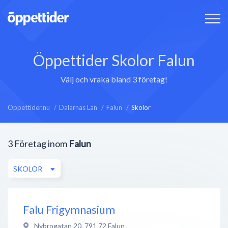
Öppettider Skolor Falun
Välj och vraka bland 3 företag!
Öppettider.nu
Dalarnas Län
Falun
Skolor
3
Företag inom
Falun
SKOLOR
Falu Frigymnasium
Nybrogatan 20
,
791 72
Falun