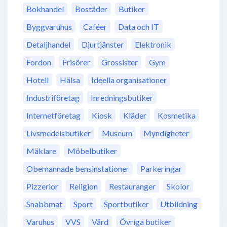
Bokhandel
Bostäder
Butiker
Byggvaruhus
Caféer
Data och IT
Detaljhandel
Djurtjänster
Elektronik
Fordon
Frisörer
Grossister
Gym
Hotell
Hälsa
Ideella organisationer
Industriföretag
Inredningsbutiker
Internetföretag
Kiosk
Kläder
Kosmetika
Livsmedelsbutiker
Museum
Myndigheter
Mäklare
Möbelbutiker
Obemannade bensinstationer
Parkeringar
Pizzerior
Religion
Restauranger
Skolor
Snabbmat
Sport
Sportbutiker
Utbildning
Varuhus
VVS
Vård
Övriga butiker