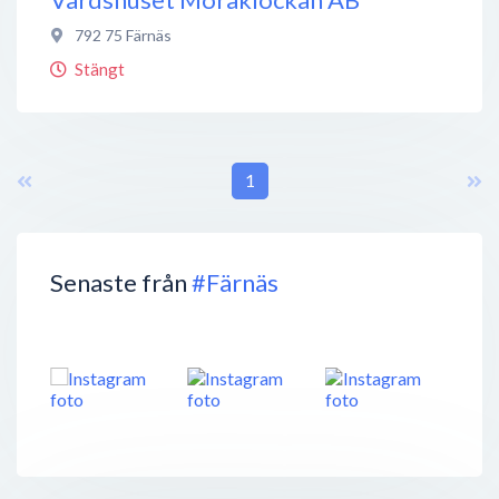
792 75
Färnäs
Stängt
1
Senaste från
#Färnäs