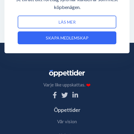
köpbenägen.
LÄS MER
SKAPA MEDLEMSKAP
Varje like uppskattas.
❤️
Öppettider
Vår vision