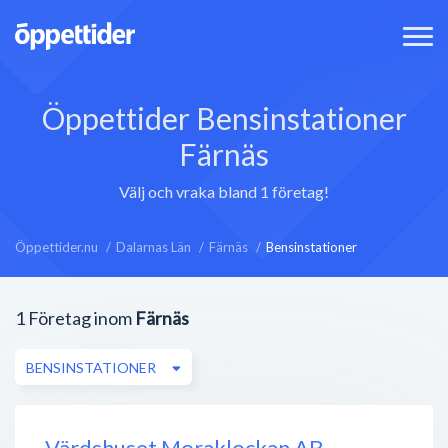
Öppettider Bensinstationer
Färnäs
Välj och vraka bland 1 företag!
Öppettider.nu
Dalarnas Län
Färnäs
Bensinstationer
1
Företag inom
Färnäs
BENSINSTATIONER
Värdshuset Moraklockan AB