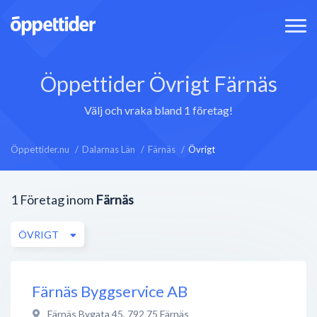
Öppettider Övrigt Färnäs
Välj och vraka bland 1 företag!
Öppettider.nu
Dalarnas Län
Färnäs
Övrigt
1
Företag inom
Färnäs
ÖVRIGT
Färnäs Byggservice AB
Färnäs Bygata 45
,
792 75
Färnäs