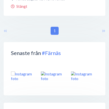
Stängt
1
Senaste från
#Färnäs