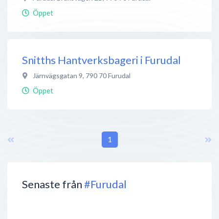
Öppet
Snitths Hantverksbageri i Furudal
Järnvägsgatan 9
,
790 70
Furudal
Öppet
1
Senaste från
#Furudal