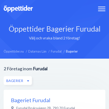
Öppettider Bagerier Furudal
Välj och vraka bland 2 företag!
Öppettider.nu
Dalarnas Län
Furudal
Bagerier
2
Företag inom
Furudal
BAGERIER
Bageriet Furudal
Furudal Bruksvägen 2B
,
790 70
Furudal