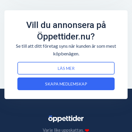
Vill du annonsera på
Öppettider.nu?
Se till att ditt företag syns när kunden är som mest
köpbenägen.
LÄS MER
SKAPA MEDLEMSKAP
Varje like uppskattas.
❤️