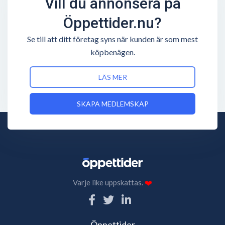
Vill du annonsera på
Öppettider.nu?
Se till att ditt företag syns när kunden är som mest
köpbenägen.
LÄS MER
SKAPA MEDLEMSKAP
Varje like uppskattas.
❤️
Öppettider