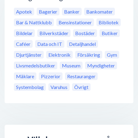
Apotek
Bagerier
Banker
Bankomater
Bar & Nattklubb
Bensinstationer
Bibliotek
Bildelar
Bilverkstäder
Bostäder
Butiker
Caféer
Data och IT
Detaljhandel
Djurtjänster
Elektronik
Försäkring
Gym
Livsmedelsbutiker
Museum
Myndigheter
Mäklare
Pizzerior
Restauranger
Systembolag
Varuhus
Övrigt