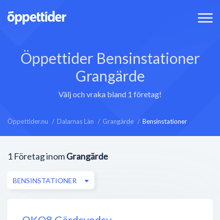
Öppettider Bensinstationer
Grangärde
Välj och vraka bland 1 företag!
Öppettider.nu
Dalarnas Län
Grangärde
Bensinstationer
1
Företag inom
Grangärde
BENSINSTATIONER
OKQ8 Gärdsvedsv