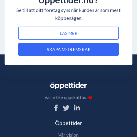
Öppettider.nu?
Se till att ditt företag syns när kunden är som mest
köpbenägen.
LÄS MER
SKAPA MEDLEMSKAP
Varje like uppskattas.
❤️
Öppettider
Vår vision