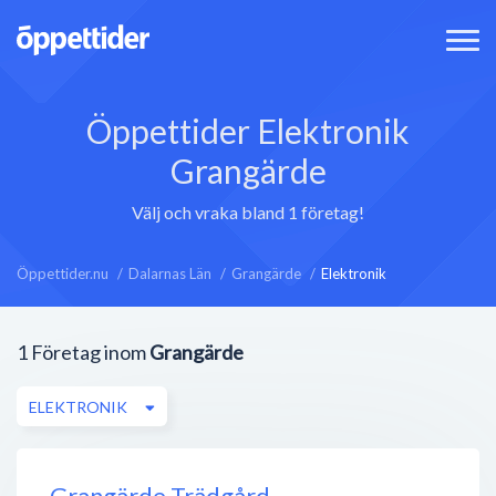
Öppettider Elektronik
Grangärde
Välj och vraka bland 1 företag!
Öppettider.nu
Dalarnas Län
Grangärde
Elektronik
1
Företag inom
Grangärde
ELEKTRONIK
Grangärde Trädgård