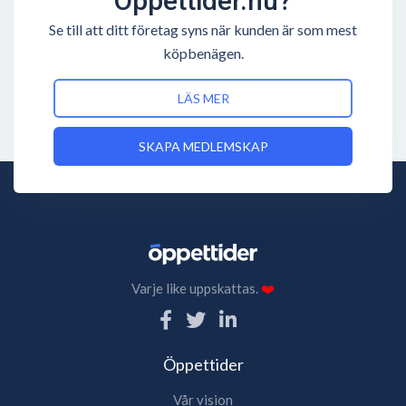
Öppettider.nu?
Se till att ditt företag syns när kunden är som mest
köpbenägen.
LÄS MER
SKAPA MEDLEMSKAP
Varje like uppskattas.
❤️
Öppettider
Vår vision