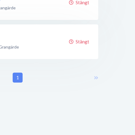
Stängt
angärde
Stängt
Grangärde
1