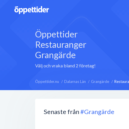
Öppettider
Restauranger
Grangärde
Välj och vraka bland 2 företag!
Öppettider.nu
Dalarnas Län
Grangärde
Restaur
Senaste från
#Grangärde