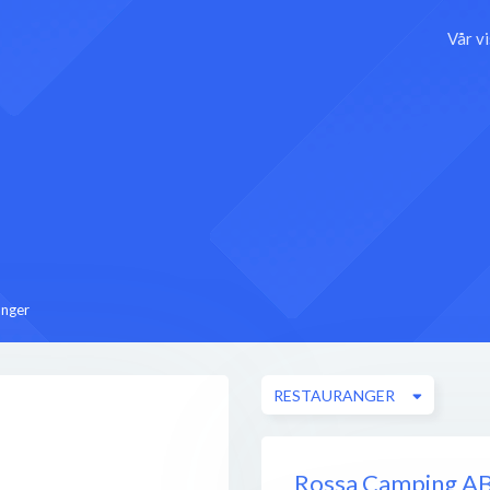
Vår v
anger
RESTAURANGER
Rossa Camping A