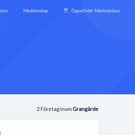
ision
Medlemskap
Öppettider Marketplace
2
Företag inom
Grangärde
B