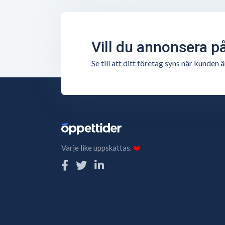
Vill du annonsera p
Se till att ditt företag syns när kunde
Varje like uppskattas.
❤️