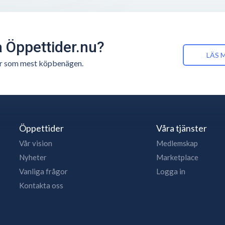
å Öppettider.nu?
LÄS 
n är som mest köpbenägen.
Öppettider
Våra tjänster
Vår vision
Medlemskap
Nyheter
Marketplace
Vanliga frågor
Logga in
Kontakta oss