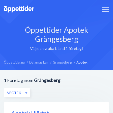
Öppettider Apotek
Grängesberg
Välj och vraka bland 1 företag!
Öppettider.nu
Dalarnas Län
Grängesberg
Apotek
1
Företag inom
Grängesberg
APOTEK
Apotek Hjärtat