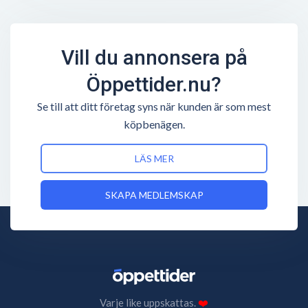
Vill du annonsera på
Öppettider.nu?
Se till att ditt företag syns när kunden är som mest
köpbenägen.
LÄS MER
SKAPA MEDLEMSKAP
Varje like uppskattas.
❤️