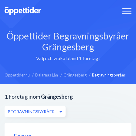
Öppettider Begravningsbyråer
Grängesberg
Välj och vraka bland 1 företag!
Öppettider.nu
Dalarnas Län
Grängesberg
Begravningsbyråer
1
Företag inom
Grängesberg
BEGRAVNINGSBYRÅER
Fonus