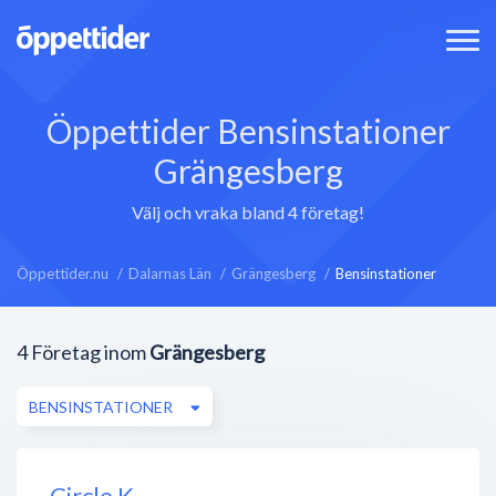
Öppettider Bensinstationer
Grängesberg
Välj och vraka bland 4 företag!
Öppettider.nu
Dalarnas Län
Grängesberg
Bensinstationer
4
Företag inom
Grängesberg
BENSINSTATIONER
Circle K