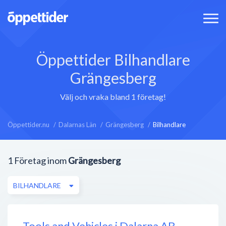
Öppettider Bilhandlare
Grängesberg
Välj och vraka bland 1 företag!
Öppettider.nu
Dalarnas Län
Grängesberg
Bilhandlare
1
Företag inom
Grängesberg
BILHANDLARE
Tools and Vehicles i Dalarna AB