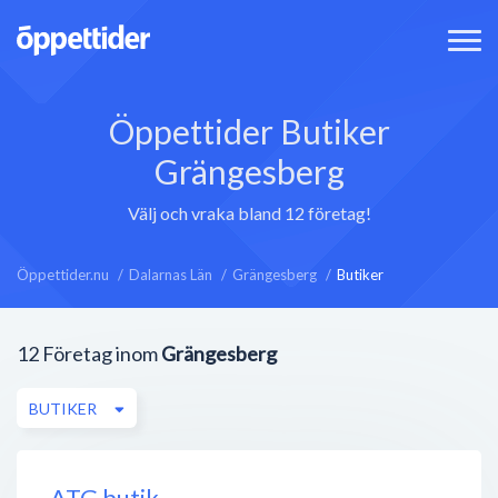
Öppettider Butiker
Grängesberg
Välj och vraka bland 12 företag!
Öppettider.nu
Dalarnas Län
Grängesberg
Butiker
12
Företag inom
Grängesberg
BUTIKER
ATG butik