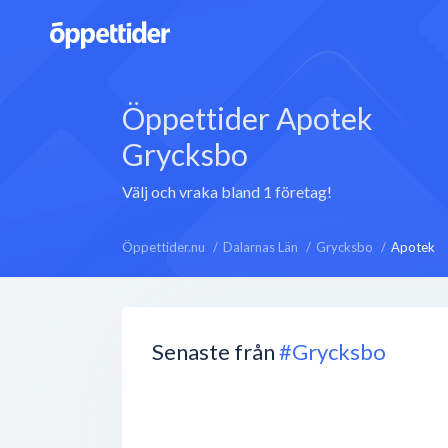
Öppettider Apotek
Grycksbo
Välj och vraka bland 1 företag!
Öppettider.nu
Dalarnas Län
Grycksbo
Apotek
Senaste från
#Grycksbo