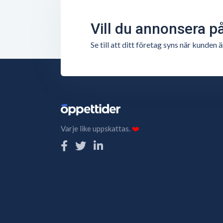
Vill du annonsera p
Se till att ditt företag syns när kunde
Varje like uppskattas.
❤️