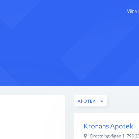
Vår v
APOTEK
Kronans Apotek
Drottningvägen 1
,
790 2