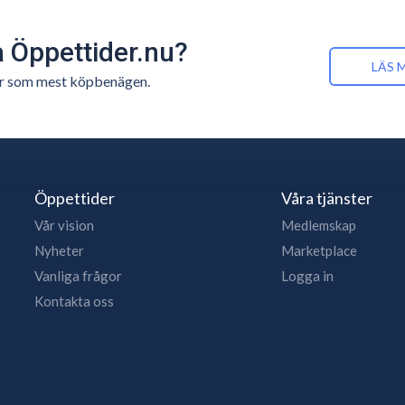
å Öppettider.nu?
LÄS 
n är som mest köpbenägen.
Öppettider
Våra tjänster
Vår vision
Medlemskap
Nyheter
Marketplace
Vanliga frågor
Logga in
Kontakta oss