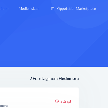
ision
Medlemskap
Öppettider Marketplace
2
Företag inom
Hedemora
Stängt
mora