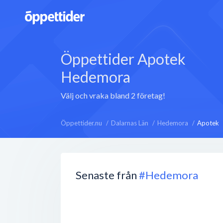
Öppettider Apotek
Hedemora
Välj och vraka bland 2 företag!
Öppettider.nu
Dalarnas Län
Hedemora
Apotek
Senaste från
#Hedemora