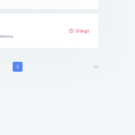
Stängt
demora
1