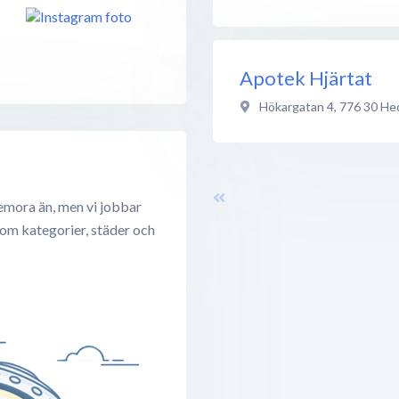
Apotek Hjärtat
Hökargatan 4
,
776 30
He
emora än, men vi jobbar
 om kategorier, städer och