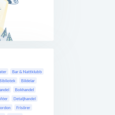
ter
Bar & Nattklubb
Bibliotek
Bildelar
andel
Bokhandel
féer
Detaljhandel
Fordon
Frisörer