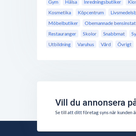
Gym
Hälsa
Inredningsbutiker
Kio
Kosmetika
Köpcentrum
Livsmedelsb
Möbelbutiker
Obemannade bensinstat
Restauranger
Skolor
Snabbmat
S
Utbildning
Varuhus
Vård
Övrigt
Vill du annonsera p
Se till att ditt företag syns när kunde