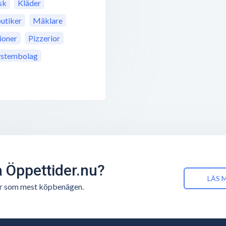
sk
Kläder
utiker
Mäklare
ioner
Pizzerior
ystembolag
å Öppettider.nu?
LÄS 
n är som mest köpbenägen.