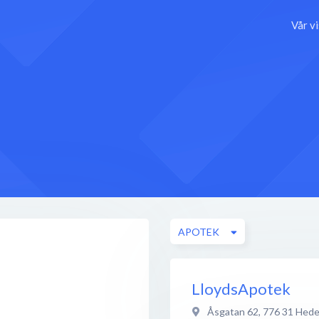
Vår v
APOTEK
LloydsApotek
Åsgatan 62
,
776 31
Hede