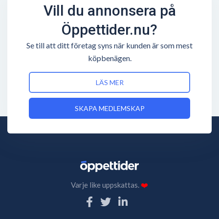
Vill du annonsera på
Öppettider.nu?
Se till att ditt företag syns när kunden är som mest
köpbenägen.
LÄS MER
SKAPA MEDLEMSKAP
Varje like uppskattas.
❤️