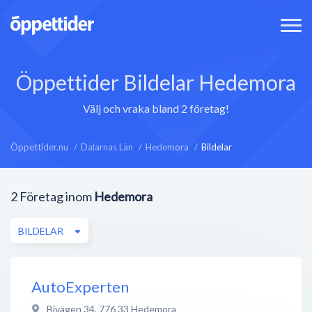
Öppettider Bildelar Hedemora
Välj och vraka bland 2 företag!
Öppettider.nu
Dalarnas Län
Hedemora
Bildelar
2
Företag inom
Hedemora
BILDELAR
AutoExperten
Bivägen 34
,
776 33
Hedemora