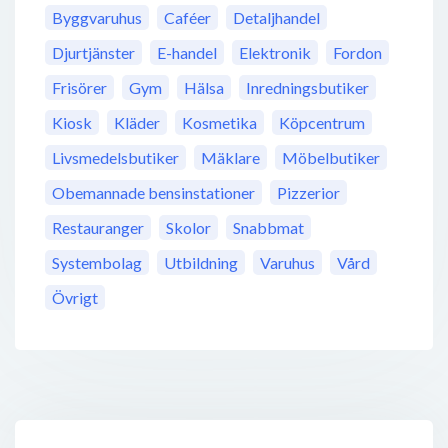
Byggvaruhus
Caféer
Detaljhandel
Djurtjänster
E-handel
Elektronik
Fordon
Frisörer
Gym
Hälsa
Inredningsbutiker
Kiosk
Kläder
Kosmetika
Köpcentrum
Livsmedelsbutiker
Mäklare
Möbelbutiker
Obemannade bensinstationer
Pizzerior
Restauranger
Skolor
Snabbmat
Systembolag
Utbildning
Varuhus
Vård
Övrigt