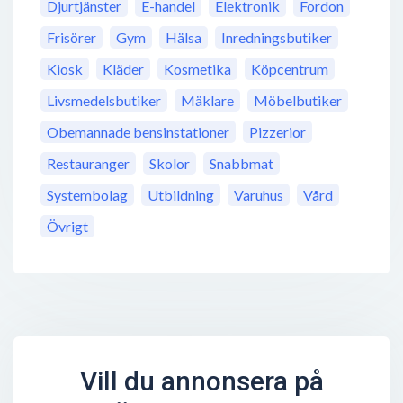
Djurtjänster
E-handel
Elektronik
Fordon
Frisörer
Gym
Hälsa
Inredningsbutiker
Kiosk
Kläder
Kosmetika
Köpcentrum
Livsmedelsbutiker
Mäklare
Möbelbutiker
Obemannade bensinstationer
Pizzerior
Restauranger
Skolor
Snabbmat
Systembolag
Utbildning
Varuhus
Vård
Övrigt
Vill du annonsera på