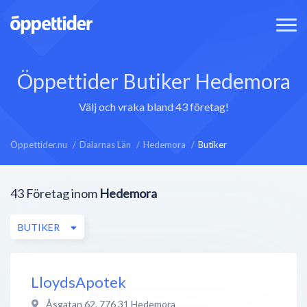
Öppettider Butiker Hedemora
Välj och vraka bland 43 företag!
Öppettider.nu
Dalarnas Län
Hedemora
Butiker
43
Företag inom
Hedemora
BUTIKER
LloydsApotek
Åsgatan 62
,
776 31
Hedemora