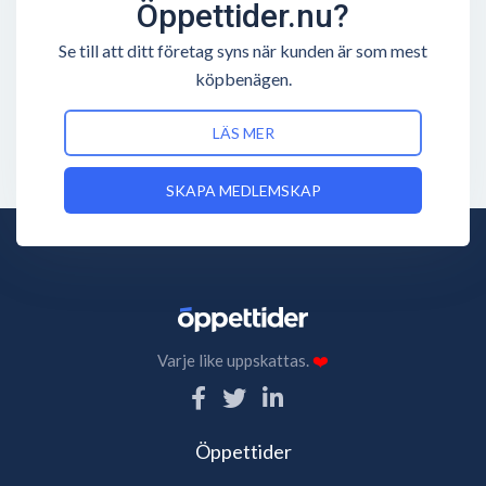
Öppettider.nu?
Se till att ditt företag syns när kunden är som mest
köpbenägen.
LÄS MER
SKAPA MEDLEMSKAP
Varje like uppskattas.
❤️
Öppettider