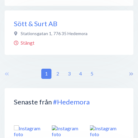
Sött & Surt AB
Stationsgatan 1
,
776 35
Hedemora
Stängt
1
2
3
4
5
Senaste från
#Hedemora