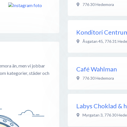
776 30
Hedemora
Konditori Centru
Åsgatan 45
,
776 31
Hede
emora än, men vi jobbar
Café Wahlman
 om kategorier, städer och
776 30
Hedemora
Labys Choklad & 
Myrgatan 3
,
776 30
Hede