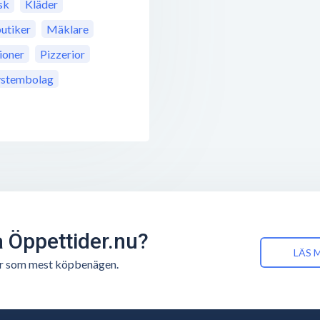
sk
Kläder
utiker
Mäklare
ioner
Pizzerior
ystembolag
å Öppettider.nu?
LÄS 
n är som mest köpbenägen.