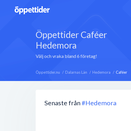
Öppettider Caféer
Hedemora
Välj och vraka bland 6 företag!
Öppettider.nu
Dalarnas Län
Hedemora
Caféer
Senaste från
#Hedemora