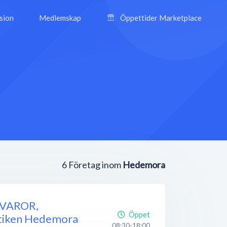
ision
Medlemskap
Öppettider Marketplace
6
Företag inom
Hedemora
VAROR,
Öppet
tiken Hedemora
08:30-18:00