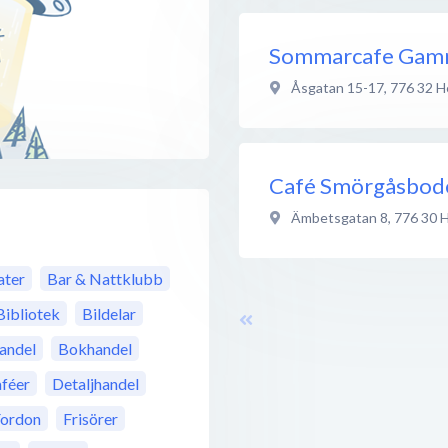
Sommarcafe Gam
Åsgatan 15-17
,
776 32
H
Café Smörgåsbod
Ämbetsgatan 8
,
776 30
ter
Bar & Nattklubb
Bibliotek
Bildelar
andel
Bokhandel
féer
Detaljhandel
Fordon
Frisörer