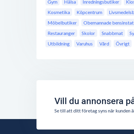
Gym
Hälsa
Inredningsbutiker
Kio
Kosmetika
Köpcentrum
Livsmedelsb
Möbelbutiker
Obemannade bensinstat
Restauranger
Skolor
Snabbmat
S
Utbildning
Varuhus
Vård
Övrigt
Vill du annonsera p
Se till att ditt företag syns när kunde