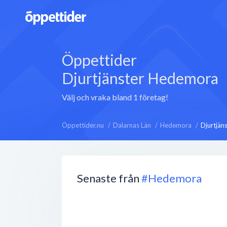
Öppettider
Djurtjänster Hedemora
Välj och vraka bland 1 företag!
Öppettider.nu
Dalarnas Län
Hedemora
Djurtjän
Senaste från
#Hedemora