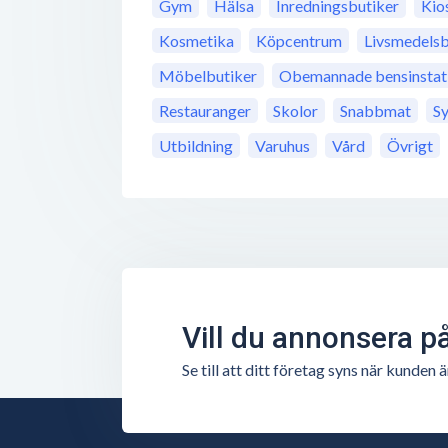
Gym
Hälsa
Inredningsbutiker
Kio
Kosmetika
Köpcentrum
Livsmedelsb
Möbelbutiker
Obemannade bensinstat
Restauranger
Skolor
Snabbmat
S
Utbildning
Varuhus
Vård
Övrigt
Vill du annonsera p
Se till att ditt företag syns när kunde