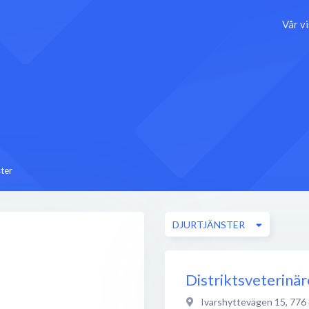
Vår v
ster
DJURTJÄNSTER
Distriktsveterinä
Ivarshyttevägen 15
,
776