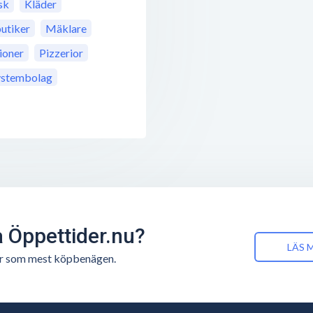
sk
Kläder
utiker
Mäklare
ioner
Pizzerior
ystembolag
å Öppettider.nu?
LÄS 
n är som mest köpbenägen.