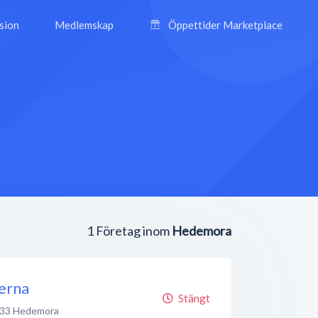
ision
Medlemskap
Öppettider Marketplace
1
Företag inom
Hedemora
rerna
Stängt
 33
Hedemora