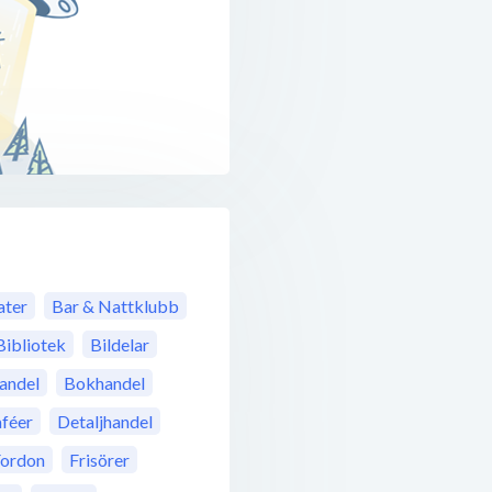
ter
Bar & Nattklubb
Bibliotek
Bildelar
andel
Bokhandel
féer
Detaljhandel
Fordon
Frisörer