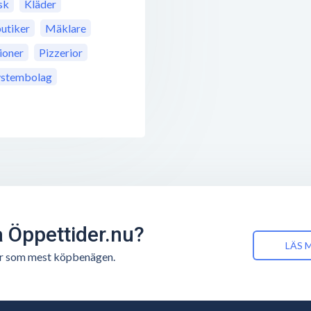
sk
Kläder
utiker
Mäklare
ioner
Pizzerior
ystembolag
å Öppettider.nu?
LÄS 
n är som mest köpbenägen.