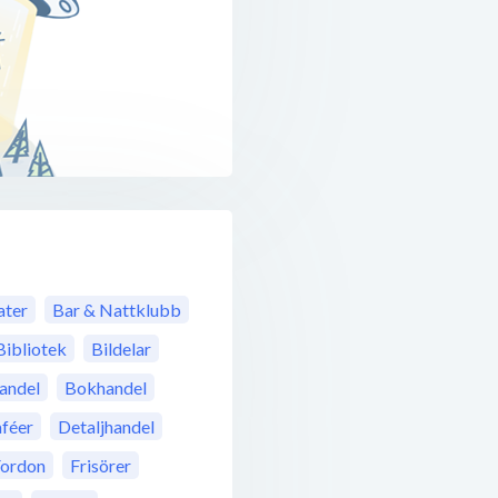
ter
Bar & Nattklubb
Bibliotek
Bildelar
andel
Bokhandel
féer
Detaljhandel
Fordon
Frisörer