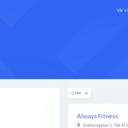
Vår v
GYM
Always Fitness
Stationsgatan 2
,
766 35