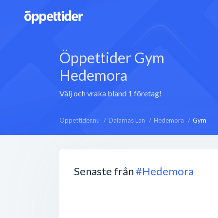
Öppettider Gym
Hedemora
Välj och vraka bland 1 företag!
Öppettider.nu
Dalarnas Län
Hedemora
Gym
Senaste från
#Hedemora