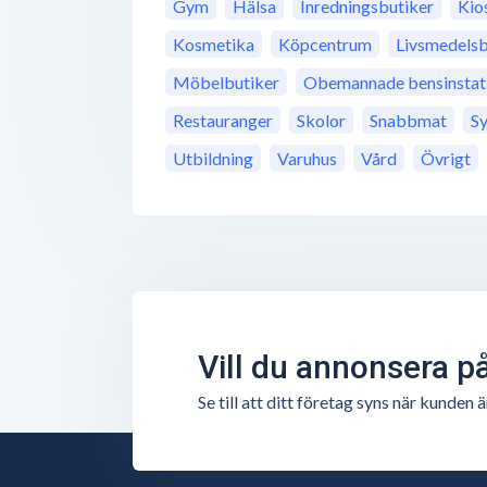
Gym
Hälsa
Inredningsbutiker
Kio
Kosmetika
Köpcentrum
Livsmedelsb
Möbelbutiker
Obemannade bensinstat
Restauranger
Skolor
Snabbmat
S
Utbildning
Varuhus
Vård
Övrigt
Vill du annonsera p
Se till att ditt företag syns när kunde