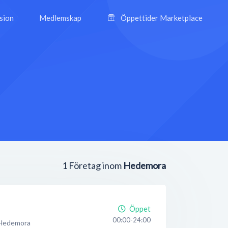
ision
Medlemskap
Öppettider Marketplace
1
Företag inom
Hedemora
Öppet
00:00-24:00
Hedemora