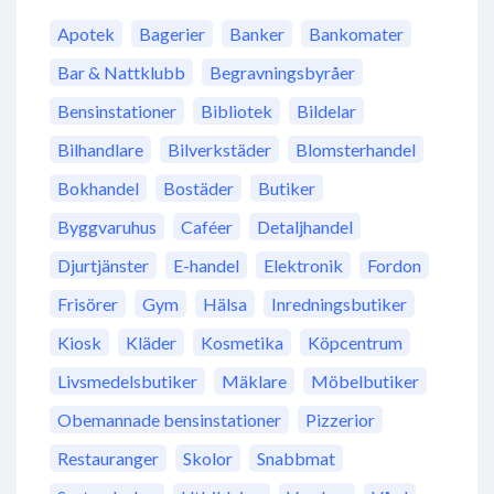
Apotek
Bagerier
Banker
Bankomater
Bar & Nattklubb
Begravningsbyråer
Bensinstationer
Bibliotek
Bildelar
Bilhandlare
Bilverkstäder
Blomsterhandel
Bokhandel
Bostäder
Butiker
Byggvaruhus
Caféer
Detaljhandel
Djurtjänster
E-handel
Elektronik
Fordon
Frisörer
Gym
Hälsa
Inredningsbutiker
Kiosk
Kläder
Kosmetika
Köpcentrum
Livsmedelsbutiker
Mäklare
Möbelbutiker
Obemannade bensinstationer
Pizzerior
Restauranger
Skolor
Snabbmat