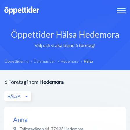
Öppettider Hälsa Hedemora
Välj och vraka bland 6 företag!
Öppettider.nu
Dalarnas Län
Hedemora
Hälsa
6
Företag inom
Hedemora
HÄLSA
Anna
Tvikstavägen 44
,
776 33
Hedemora