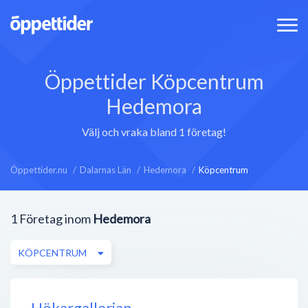
Öppettider Köpcentrum
Hedemora
Välj och vraka bland 1 företag!
Öppettider.nu
Dalarnas Län
Hedemora
Köpcentrum
1
Företag inom
Hedemora
KÖPCENTRUM
Hökargallerian