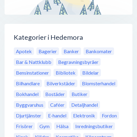
Kategorier i Hedemora
Apotek
Bagerier
Banker
Bankomater
Bar & Nattklubb
Begravningsbyråer
Bensinstationer
Bibliotek
Bildelar
Bilhandlare
Bilverkstäder
Blomsterhandel
Bokhandel
Bostäder
Butiker
Byggvaruhus
Caféer
Detaljhandel
Djurtjänster
E-handel
Elektronik
Fordon
Frisörer
Gym
Hälsa
Inredningsbutiker
Kiosk
Kläder
Kosmetika
Köpcentrum